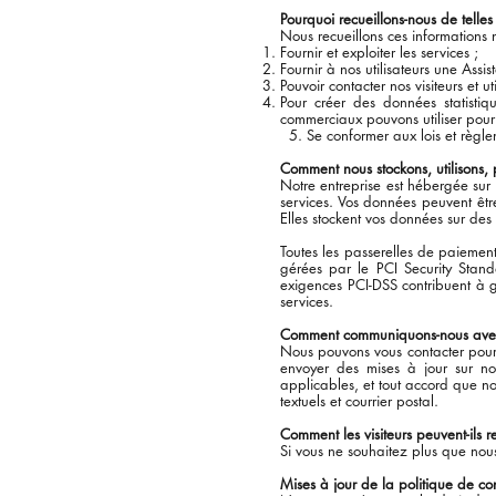
Pourquoi recueillons-nous de telles
Nous recueillons ces informations 
Fournir et exploiter les services ;
Fournir à nos utilisateurs une Ass
Pouvoir contacter nos visiteurs et 
Pour créer des données statisti
commerciaux pouvons utiliser pour f
5. Se conformer aux lois et règle
Comment nous stockons, utilisons, 
Notre entreprise est hébergée sur
services. Vos données peuvent êt
Elles stockent vos données sur des 
Toutes les passerelles de paiement
gérées par le PCI Security Stand
exigences PCI-DSS contribuent à ga
services.
Comment communiquons-nous avec le
Nous pouvons vous contacter pour 
envoyer des mises à jour sur notr
applicables, et tout accord que no
textuels et courrier postal.
Comment les visiteurs peuvent-ils r
Si vous ne souhaitez plus que nous
Mises à jour de la politique de con