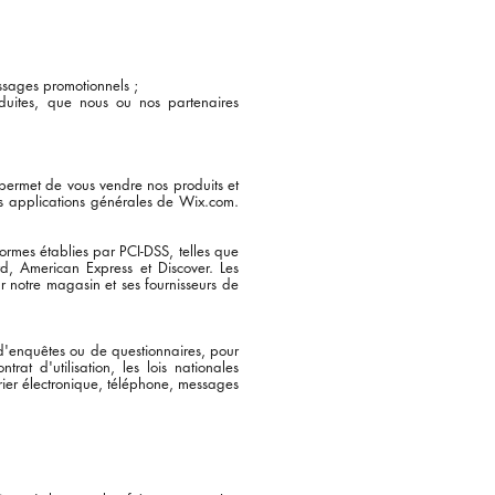
essages promotionnels ;
duites, que nous ou nos partenaires
permet de vous vendre nos produits et
s applications générales de Wix.com.
normes établies par PCI-DSS, telles que
d, American Express et Discover. Les
ar notre magasin et ses fournisseurs de
 d'enquêtes ou de questionnaires, pour
rat d'utilisation, les lois nationales
rier électronique, téléphone, messages