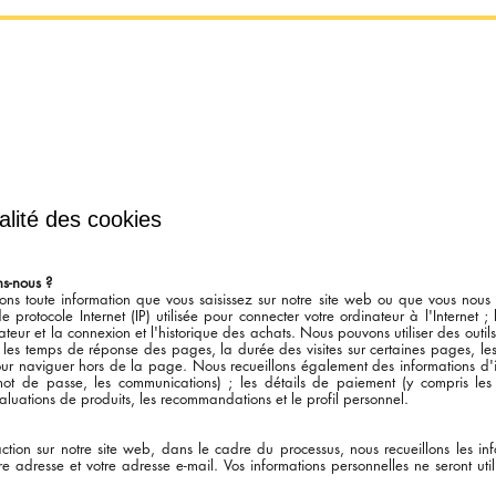
les
Ateliers et créations collectives
Le pôle amateurs
Fe
ialité des cookies
ns-nous ?
kons toute information que vous saisissez sur notre site web ou que vous nous
e protocole Internet (IP) utilisée pour connecter votre ordinateur à l'Internet ;
nateur et la connexion et l'historique des achats. Nous pouvons utiliser des outils
 les temps de réponse des pages, la durée des visites sur certaines pages, les i
our naviguer hors de la page. Nous recueillons également des informations d'id
mot de passe, les communications) ; les détails de paiement (y compris les 
valuations de produits, les recommandations et le profil personnel.
ction sur notre site web, dans le cadre du processus, nous recueillons les in
e adresse et votre adresse e-mail. Vos informations personnelles ne seront util