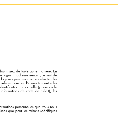
stival La Bougeotte
Agenda
Contact
 fournissez de toute autre manière. En
 le login ; l'adresse e-mail ; le mot de
 logiciels pour mesurer et collecter des
nformations sur l'interaction entre les
entification personnelle (y compris le
informations de carte de crédit), les
formations personnelles que vous nous
isées que pour les raisons spécifiques