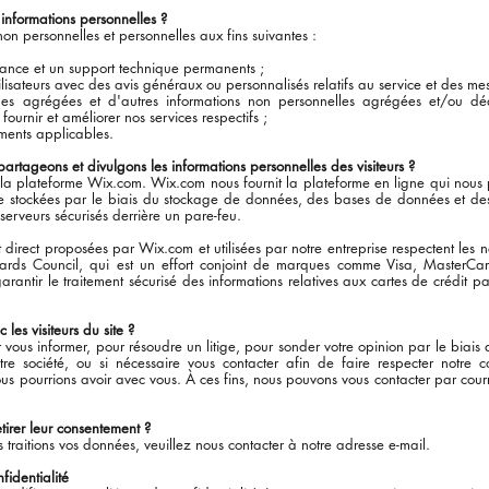
 informations personnelles ?
non personnelles et personnelles aux fins suivantes :
istance et un support technique permanents ;
utilisateurs avec des avis généraux ou personnalisés relatifs au service et des m
ques agrégées et d'autres informations non personnelles agrégées et/ou dé
ournir et améliorer nos services respectifs ;
ments applicables.
partageons et divulgons les informations personnelles des visiteurs ?
 la plateforme Wix.com. Wix.com nous fournit la plateforme en ligne qui nous 
re stockées par le biais du stockage de données, des bases de données et de
serveurs sécurisés derrière un pare-feu.
 direct proposées par Wix.com et utilisées par notre entreprise respectent les 
ards Council, qui est un effort conjoint de marques comme Visa, MasterCar
rantir le traitement sécurisé des informations relatives aux cartes de crédit p
s visiteurs du site ?
vous informer, pour résoudre un litige, pour sonder votre opinion par le biais
e société, ou si nécessaire vous contacter afin de faire respecter notre cont
us pourrions avoir avec vous. À ces fins, nous pouvons vous contacter par cour
etirer leur consentement ?
 traitions vos données, veuillez nous contacter à notre adresse e-mail.
fidentialité