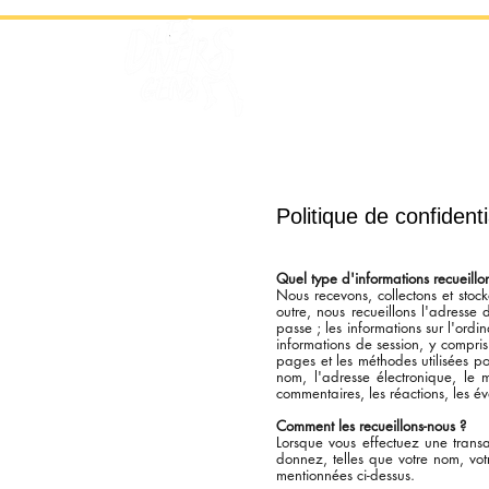
La compagnie
Les spectac
Politique de confident
Quel type d'informations recueillo
Nous recevons, collectons et stoc
outre, nous recueillons l'adresse d
passe ; les informations sur l'ordi
informations de session, y compris
pages et les méthodes utilisées p
nom, l'adresse électronique, le 
commentaires, les réactions, les é
Comment les recueillons-nous ?
Lorsque vous effectuez une transa
donnez, telles que votre nom, votr
mentionnées ci-dessus.